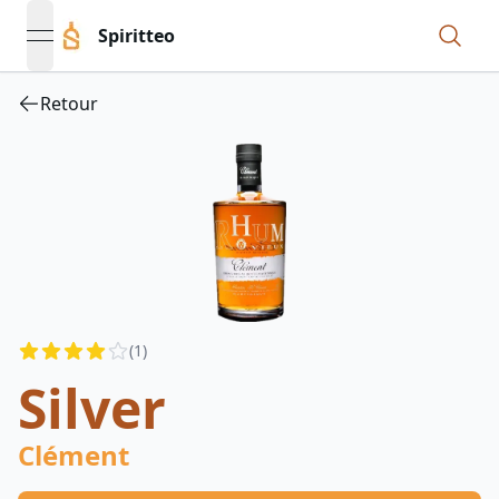
Spiritteo
open navigation menu
Retour
Reviews
(
1
)
4
out of 5 stars
Silver
Clément