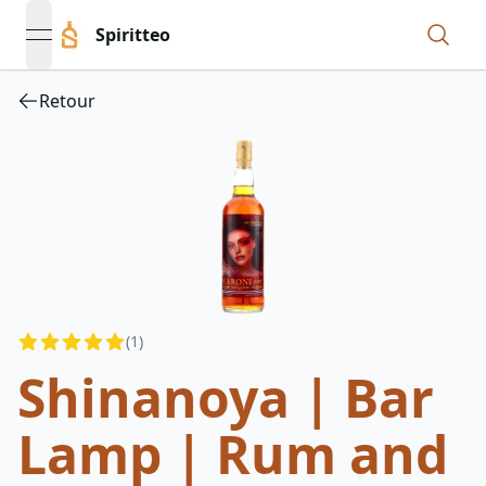
Spiritteo
open navigation menu
Retour
Reviews
(
1
)
4.5
out of 5 stars
Shinanoya | Bar
Lamp | Rum and