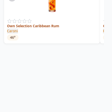
Own Selection Caribbean Rum
Old R
Caroni
Plant
46
°
41
°