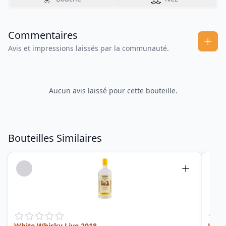
Commentaires
Avis et impressions laissés par la communauté.
Aucun avis laissé pour cette bouteille.
Bouteilles Similaires
White Whisky Live 2018
Jamai