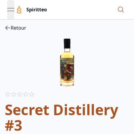
Spiritteo
open navigation menu
Retour
Reviews
out of 5 stars
Secret Distillery
#3