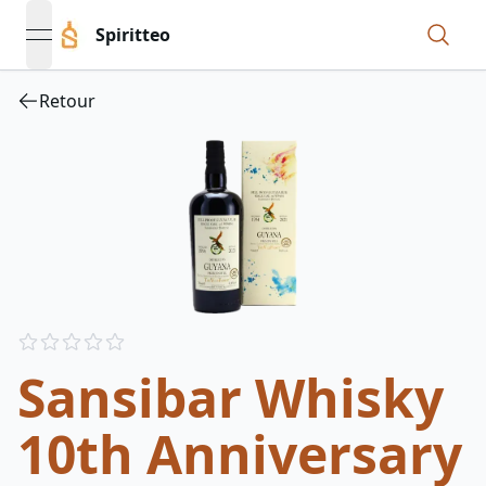
Spiritteo
open navigation menu
Retour
Reviews
out of 5 stars
Sansibar Whisky
10th Anniversary