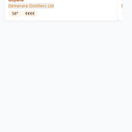
Demerara Distillers Ltd
Port
58
°
€€€€
55.