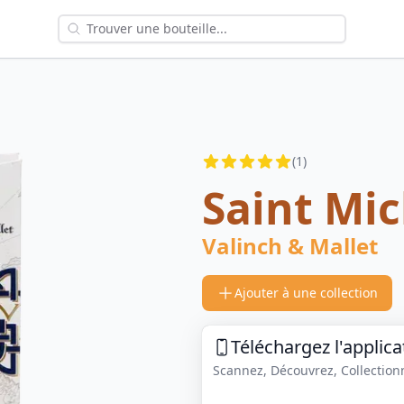
Reviews
(
1
)
4.5
out of 5 stars
Saint Mi
Valinch & Mallet
Ajouter à une collection
Téléchargez l'applica
Scannez, Découvrez, Collectionne