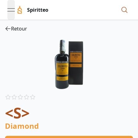
Spiritteo
open navigation menu
Retour
Reviews
out of 5 stars
<S>
Diamond