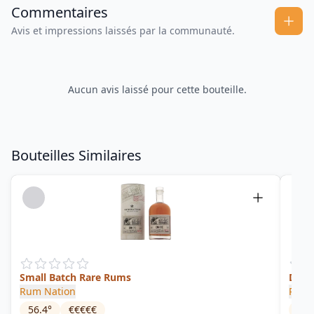
Commentaires
Avis et impressions laissés par la communauté.
Aucun avis laissé pour cette bouteille.
Bouteilles Similaires
Small Batch Rare Rums
Deme
Rum Nation
Rum 
56.4
°
€€€€€
40
°