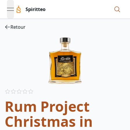
Spiritteo
open navigation menu
Retour
Reviews
out of 5 stars
Rum Project
Christmas in