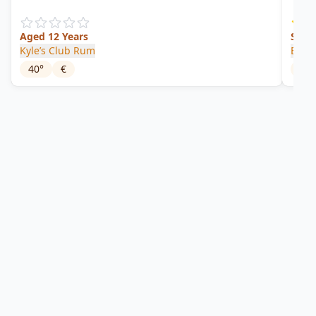
Aged 12 Years
Spic
Kyle’s Club Rum
Bato
40
°
€
40
°