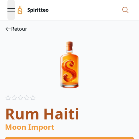
Spiritteo
open navigation menu
Retour
Reviews
out of 5 stars
Rum Haiti
Moon Import