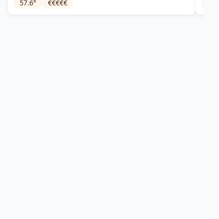
57.6
°
€€€€€
35
°