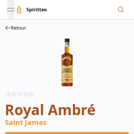
Spiritteo
open navigation menu
Retour
Reviews
out of 5 stars
Royal Ambré
Saint James