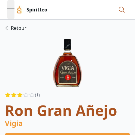
Spiritteo
open navigation menu
Retour
Reviews
(
1
)
3
out of 5 stars
Ron Gran Añejo
Vigia