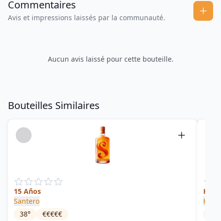
Commentaires
Avis et impressions laissés par la communauté.
Aucun avis laissé pour cette bouteille.
Bouteilles Similaires
15 Años
Hunt
Santero
Hava
38
°
€€€€€
40
°