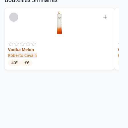
Vodka Melon
Vodk
Roberto Cavalli
Rober
40
°
€€
40
°