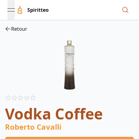
Spiritteo
open navigation menu
Retour
Reviews
out of 5 stars
Vodka Coffee
Roberto Cavalli