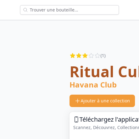
Reviews
(
1
)
3
out of 5 stars
Ritual C
Havana Club
Ajouter à une collection
Téléchargez l'applica
Scannez, Découvrez, Collectionne