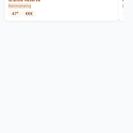
Reimonenq
Gard
47
°
€€€
42
°