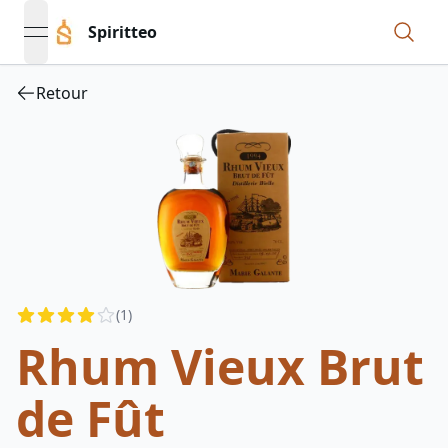
Spiritteo
open navigation menu
Retour
Reviews
(
1
)
4
out of 5 stars
Rhum Vieux Brut
de Fût