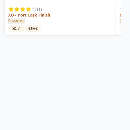
(
1
)
XO - Port Cask Finish
Ging
Savanna
Chate
50.7
°
€€€€
40
°