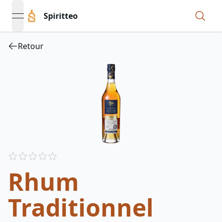
Spiritteo
open navigation menu
Retour
Reviews
out of 5 stars
Rhum
Traditionnel