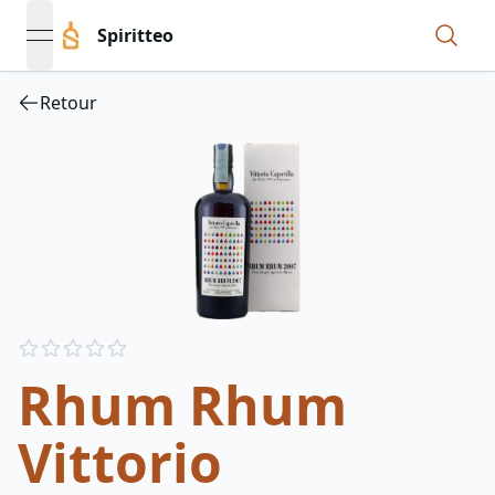
Spiritteo
open navigation menu
Retour
Reviews
out of 5 stars
Rhum Rhum
Vittorio