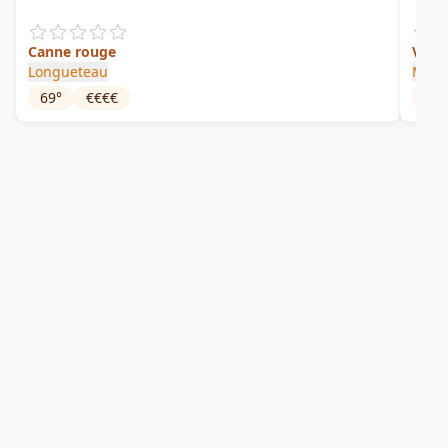
Canne rouge
Vieu
Longueteau
Mont
69
°
€€€€
42
°