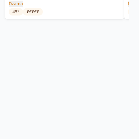
Dzama
Dza
45
°
€€€€€
18
°