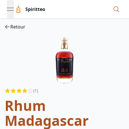
Spiritteo
open navigation menu
Retour
Reviews
(
1
)
4
out of 5 stars
Rhum
Madagascar