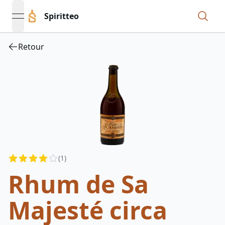
Spiritteo
open navigation menu
Retour
Reviews
(
1
)
4
out of 5 stars
Rhum de Sa
Majesté circa