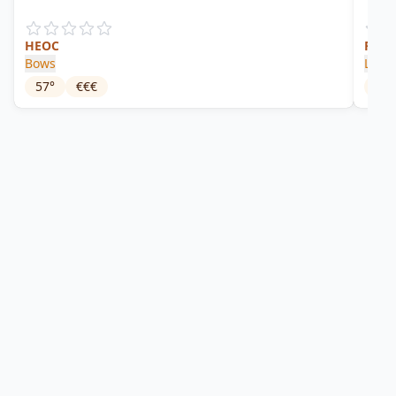
HEOC
Punc
Bows
L'Ar
57
°
€€€
28.