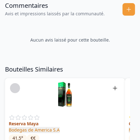
Commentaires
Avis et impressions laissés par la communauté.
Aucun avis laissé pour cette bouteille.
Bouteilles Similaires
Reserva Maya
Carta
Bodegas de America S.A
Male
41.5
°
€€
40
°