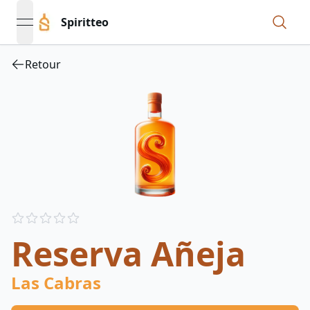
Spiritteo
open navigation menu
Retour
Reviews
out of 5 stars
Reserva Añeja
Las Cabras