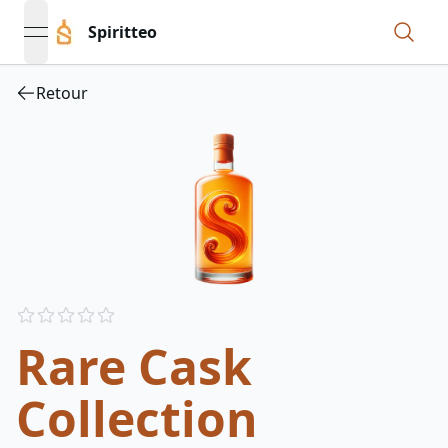
Spiritteo
open navigation menu
Retour
Reviews
out of 5 stars
Rare Cask
Collection