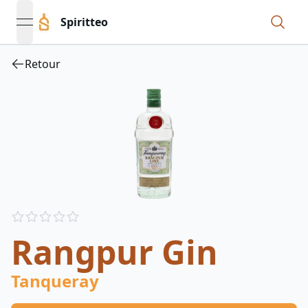
Spiritteo
open navigation menu
Retour
Reviews
out of 5 stars
Rangpur Gin
Tanqueray