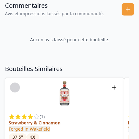
Commentaires
Avis et impressions laissés par la communauté.
Aucun avis laissé pour cette bouteille.
Bouteilles Similaires
(
1
)
Strawberry & Cinnamon
Rhub
Forged in Wakefield
Trev
37.5
°
€€
37.