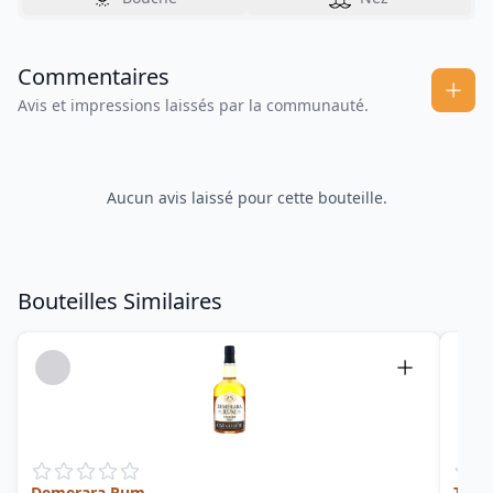
Commentaires
Avis et impressions laissés par la communauté.
Aucun avis laissé pour cette bouteille.
Bouteilles Similaires
Demerara Rum
The E