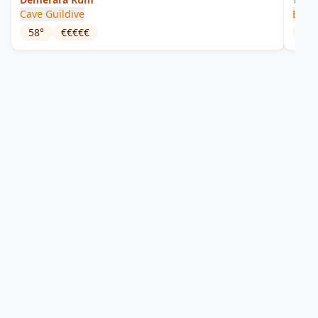
Cave Guildive
Brist
58
°
€€€€€
46
°