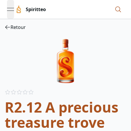
Spiritteo
open navigation menu
Retour
Reviews
out of 5 stars
R2.12 A precious
treasure trove