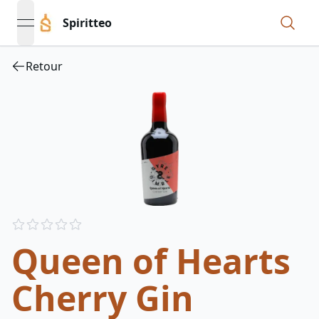
Spiritteo
open navigation menu
Retour
Reviews
out of 5 stars
Queen of Hearts
Cherry Gin