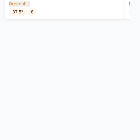
Greenall's
Blac
37.5
°
€
40
°