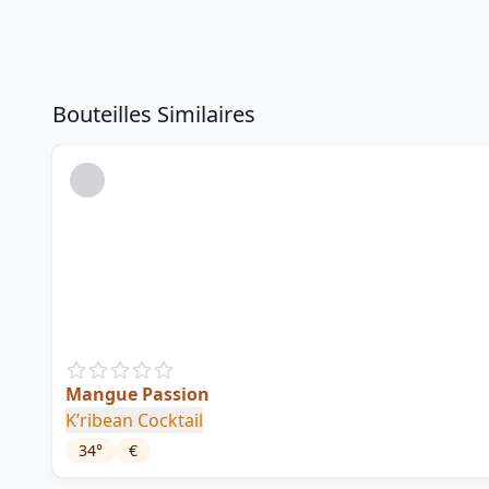
Bouteilles Similaires
Mangue Passion
K’ribean Cocktail
34
°
€