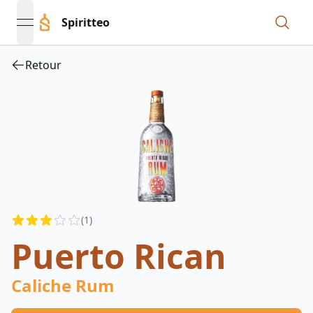
Spiritteo
open navigation menu
Retour
Reviews
(
1
)
3
out of 5 stars
Puerto Rican
Caliche Rum