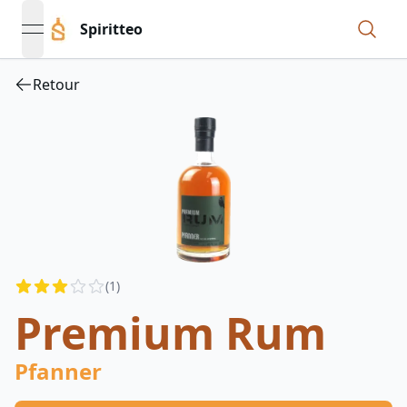
Spiritteo
open navigation menu
Retour
Reviews
(
1
)
3
out of 5 stars
Premium Rum
Pfanner