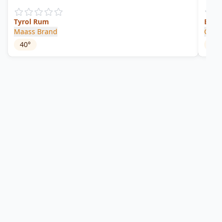
Tyrol Rum
Bio 
Maass Brand
Ötsch
40
°
38.