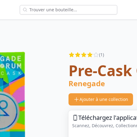
Reviews
(
1
)
3.5
out of 5 stars
Pre-Cask 
Renegade
Ajouter à une collection
Téléchargez l'applica
Scannez, Découvrez, Collectionne