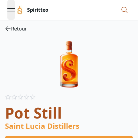
Spiritteo
open navigation menu
Retour
Reviews
out of 5 stars
Pot Still
Saint Lucia Distillers