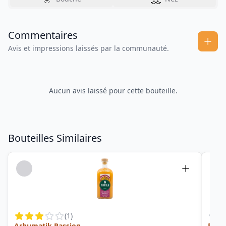
Commentaires
Avis et impressions laissés par la communauté.
Aucun avis laissé pour cette bouteille.
Bouteilles Similaires
(
1
)
Arhumatik Passion
Punc