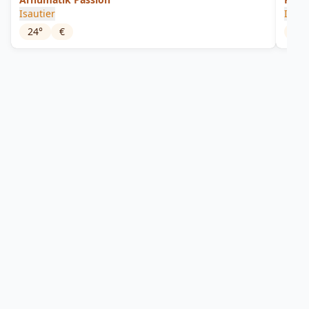
Isautier
Isaut
24
°
€
18
°