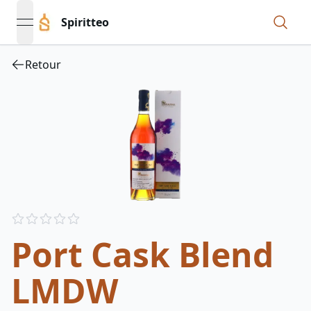
Spiritteo
open navigation menu
Retour
Reviews
out of 5 stars
Port Cask Blend
LMDW