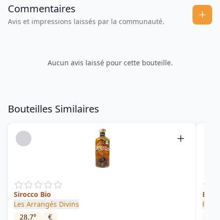
Commentaires
Avis et impressions laissés par la communauté.
Aucun avis laissé pour cette bouteille.
Bouteilles Similaires
Sirocco Bio
Bana
Les Arrangés Divins
Rhum
28.7
°
€
29.