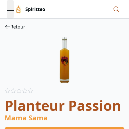
Spiritteo
open navigation menu
Retour
Reviews
out of 5 stars
Planteur Passion
Mama Sama