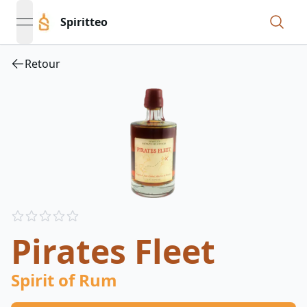
Spiritteo
open navigation menu
Retour
Reviews
out of 5 stars
Pirates Fleet
Spirit of Rum