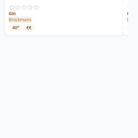
Gin
Gin
Brockmans
Hendr
40
°
€€
41.