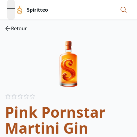
Spiritteo
open navigation menu
Retour
Reviews
out of 5 stars
Pink Pornstar
Martini Gin