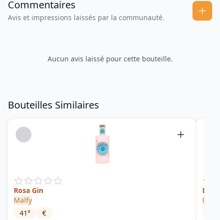
Commentaires
Avis et impressions laissés par la communauté.
Aucun avis laissé pour cette bouteille.
Bouteilles Similaires
Rosa Gin
Disti
Malfy
Unte
41
°
€
45
°