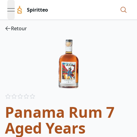
Spiritteo
open navigation menu
Retour
Reviews
out of 5 stars
Panama Rum 7
Aged Years