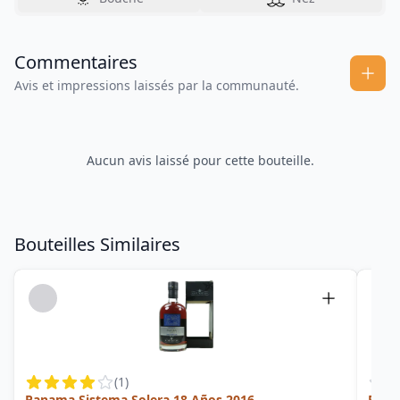
Commentaires
Avis et impressions laissés par la communauté.
Aucun avis laissé pour cette bouteille.
Bouteilles Similaires
(
1
)
Panama Sistema Solera 18 Años 2016
Rese