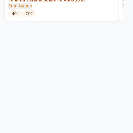
Rum Nation
Bode
40
°
€€€
41.