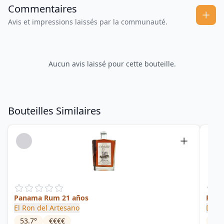
Commentaires
Avis et impressions laissés par la communauté.
Aucun avis laissé pour cette bouteille.
Bouteilles Similaires
Panama Rum 21 años
Pana
El Ron del Artesano
Don 
53.7
°
€€€€
52.