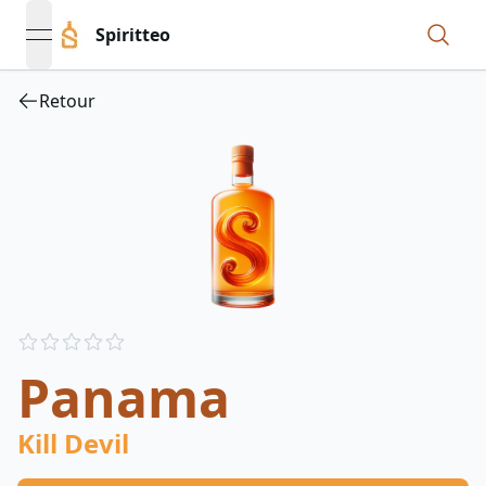
Spiritteo
open navigation menu
Retour
Reviews
out of 5 stars
Panama
Kill Devil