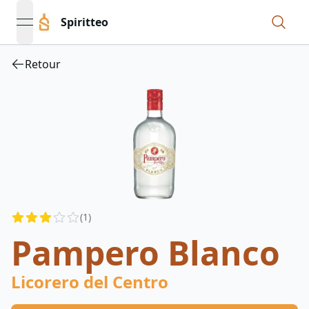
Spiritteo
open navigation menu
Retour
Reviews
(
1
)
2.5
out of 5 stars
Pampero Blanco
Licorero del Centro