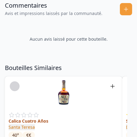
Commentaires
Avis et impressions laissés par la communauté.
Aucun avis laissé pour cette bouteille.
Bouteilles Similaires
Calica Cuatro Años
Singl
Santa Teresa
Dipl
40
°
€€
43
°