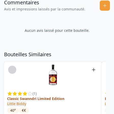
Commentaires
Avis et impressions laissés par la communauté.
Aucun avis laissé pour cette bouteille.
Bouteilles Similaires
(
1
)
Classic Swanndri Limited Edition
Black
Little Biddy
Littl
40
°
€€
46
°