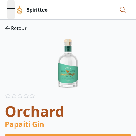
Spiritteo
open navigation menu
Retour
Reviews
out of 5 stars
Orchard
Papaiti Gin