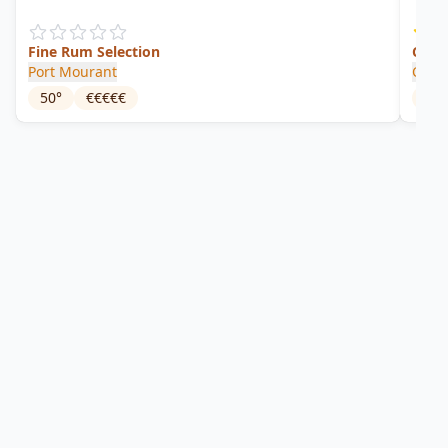
Fine Rum Selection
Clas
Port Mourant
Cade
50
°
€€€€€
50
°