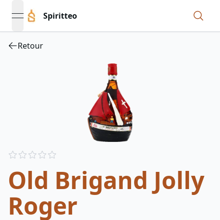
Spiritteo
open navigation menu
Retour
Reviews
out of 5 stars
Old Brigand Jolly
Roger