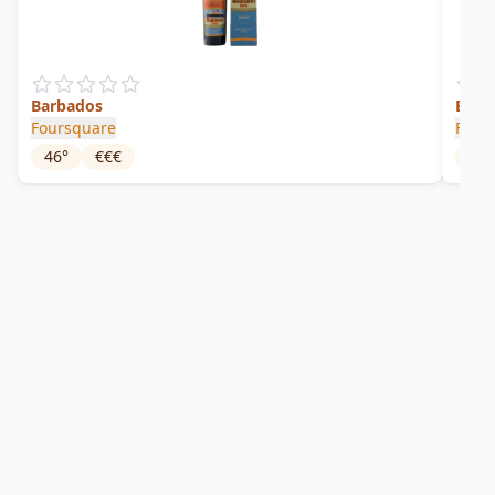
Barbados
Excep
Foursquare
Four
46
°
€€€
48
°