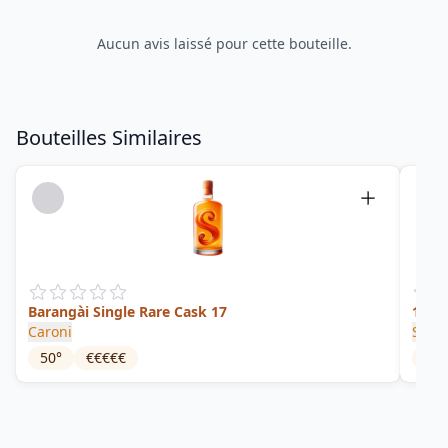
Aucun avis laissé pour cette bouteille.
Bouteilles Similaires
Barangài Single Rare Cask 17
10 Ye
Caroni
St. N
50
°
€€€€€
40
°