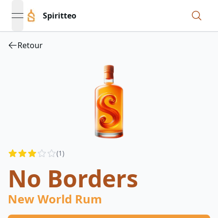
Spiritteo
open navigation menu
Retour
Reviews
(
1
)
3
out of 5 stars
No Borders
New World Rum