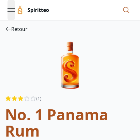
Spiritteo
open navigation menu
Retour
Reviews
(
1
)
3
out of 5 stars
No. 1 Panama
Rum