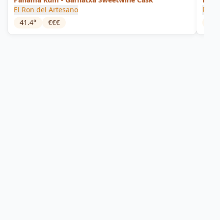
El Ron del Artesano
Pana
41.4
°
€€€
40
°