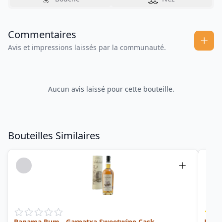
Commentaires
Avis et impressions laissés par la communauté.
Aucun avis laissé pour cette bouteille.
Bouteilles Similaires
Panama Rum - Garnatxa Sweetwine Cask
Puen