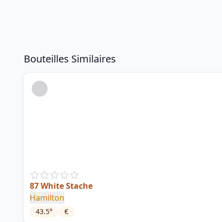
Bouteilles Similaires
87 White Stache
Hamilton
43.5
°
€