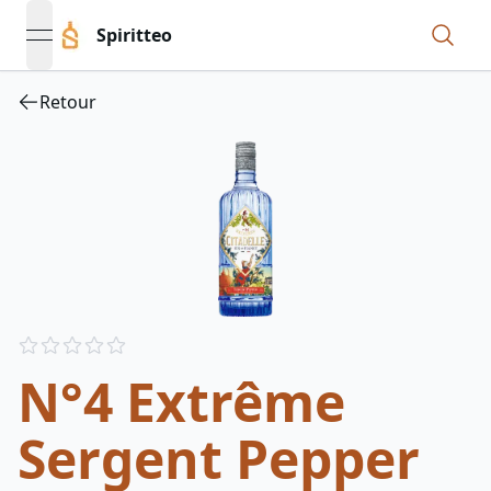
Spiritteo
open navigation menu
Retour
Reviews
out of 5 stars
N°4 Extrême
Sergent Pepper