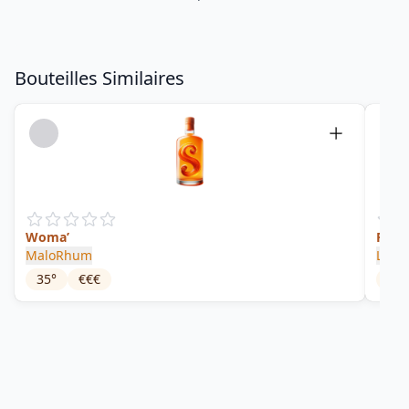
Bouteilles Similaires
Woma’
Punc
MaloRhum
L'Ar
35
°
€€€
34
°