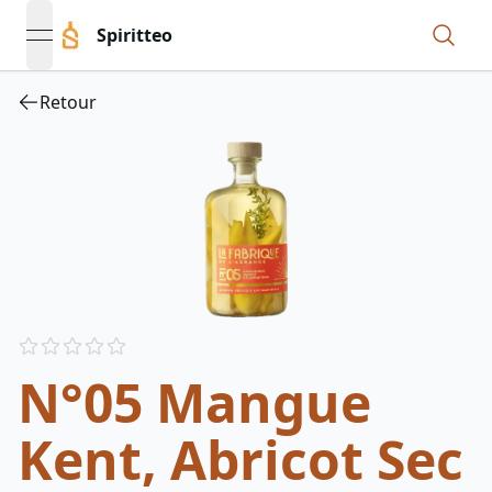
Spiritteo
open navigation menu
Retour
Reviews
out of 5 stars
N°05 Mangue
Kent, Abricot Sec