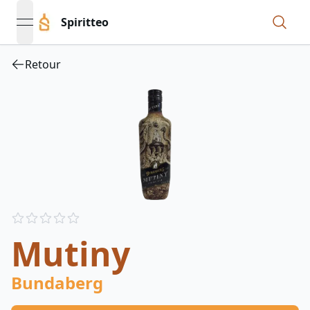
Spiritteo
open navigation menu
Retour
Reviews
out of 5 stars
Mutiny
Bundaberg