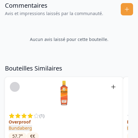
Commentaires
Avis et impressions laissés par la communauté.
Aucun avis laissé pour cette bouteille.
Bouteilles Similaires
(
1
)
Overproof
Bana
Bundaberg
Bund
57.7
°
€€
20
°