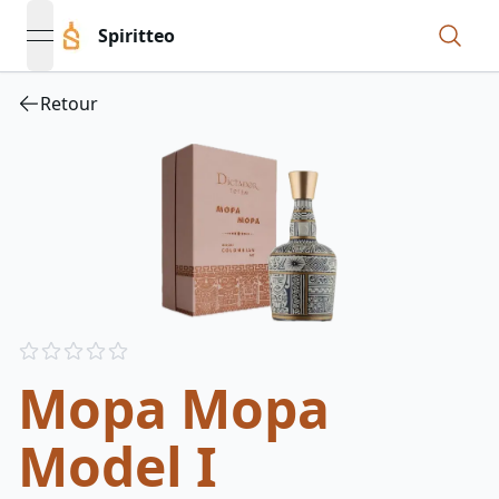
Spiritteo
open navigation menu
Retour
Reviews
out of 5 stars
Mopa Mopa
Model I