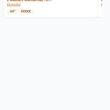
Dictador
Mez-
44
°
€€€€€
40
°