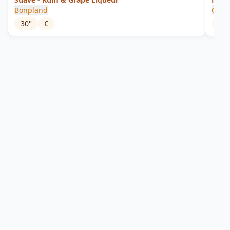
Bonpland
Corm
30
°
€
41.