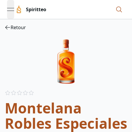
Spiritteo
open navigation menu
Retour
Reviews
out of 5 stars
Montelana
Robles Especiales