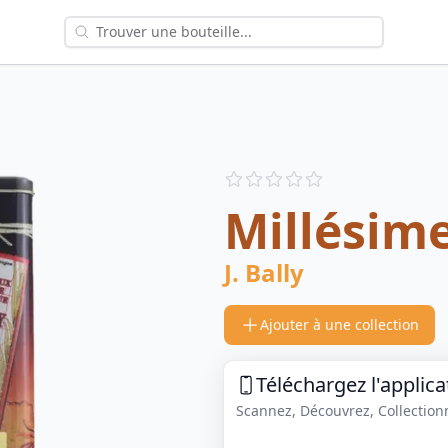
Reviews
out of 5 stars
Millésim
J. Bally
Ajouter à une collection
Téléchargez l'applica
Scannez, Découvrez, Collectionne