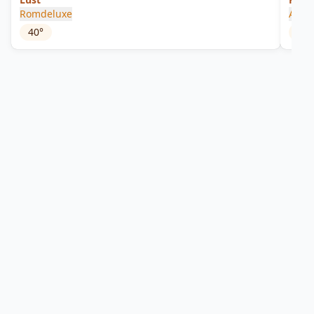
Romdeluxe
Appol
40
°
20.