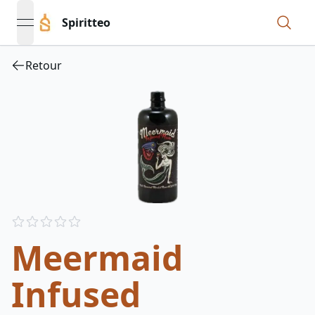
Spiritteo
open navigation menu
Retour
Reviews
out of 5 stars
Meermaid
Infused