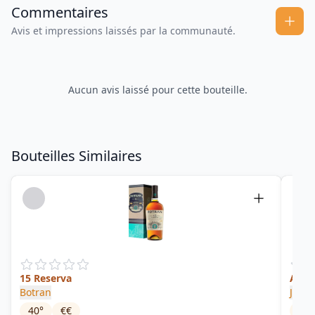
Commentaires
Avis et impressions laissés par la communauté.
Aucun avis laissé pour cette bouteille.
Bouteilles Similaires
15 Reserva
Aars
Botran
Juuls
40
°
€€
60
°