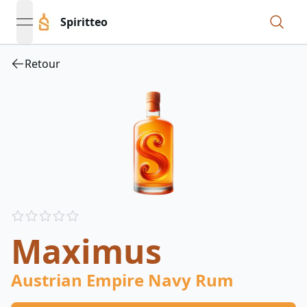
Spiritteo
open navigation menu
Retour
Reviews
out of 5 stars
Maximus
Austrian Empire Navy Rum